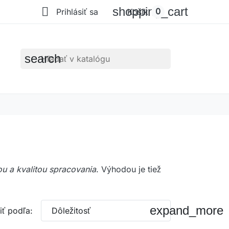

shopping_cart
0
Prihlásiť sa
Košík
search
ou a kvalitou spracovania
. Výhodou je tiež
expand_more
iť podľa:
Dôležitosť