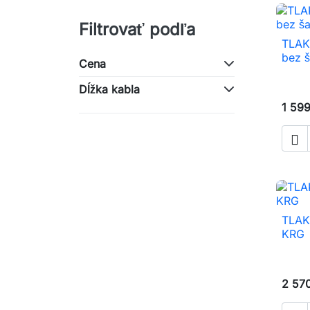
Filtrovať podľa
TLAK
bez š
Cena
Dĺžka kabla
1 59

TLAK
KRG
2 57