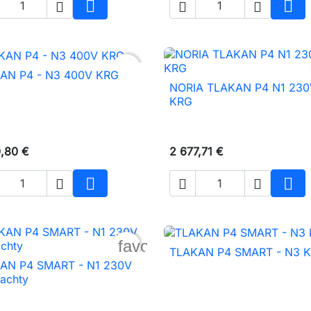





Vložiť do košíka
Vlož
favorite_border
AN P4 - N3 400V KRG

Rýchly náhľad
NORIA TLAKAN P4 N1 230

Rýchly náhľad
KRG
0,80 €
2 677,71 €





Vložiť do košíka
Vlož
favorite_border
TLAKAN P4 SMART - N3 

Rýchly náhľad
AN P4 SMART - N1 230V

Rýchly náhľad
achty