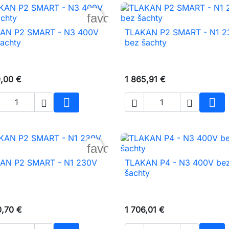
favorite_border
AN P2 SMART - N3 400V
TLAKAN P2 SMART - N1 2


Rýchly náhľad
Rýchly náhľad
achty
bez šachty
9,00 €
1 865,91 €





Vložiť do košíka
Vlož
favorite_border
AN P2 SMART - N1 230V
TLAKAN P4 - N3 400V be


Rýchly náhľad
Rýchly náhľad
šachty
0,70 €
1 706,01 €