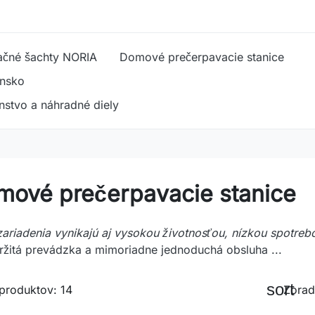
ačné šachty NORIA
Domové prečerpavacie stanice
enstvo a náhradné diely
mové prečerpavacie stanice
zariadenia vynikajú aj vysokou životnosťou, nízkou spotreb
ržitá prevádzka a mimoriadne jednoduchá obsluha ...
sort
produktov: 14
Zorad