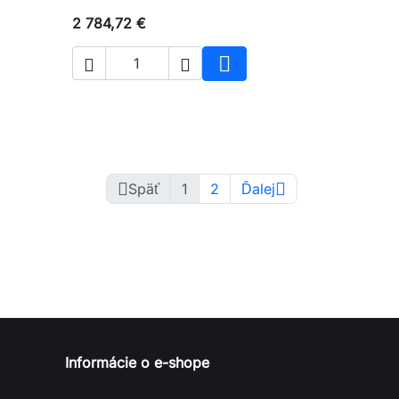
2 784,72 €



iť do košíka
Vložiť do košíka


Späť
1
2
Ďalej
Informácie o e-shope