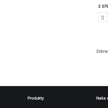
2 07

Zobraz
Produkty
Naša 