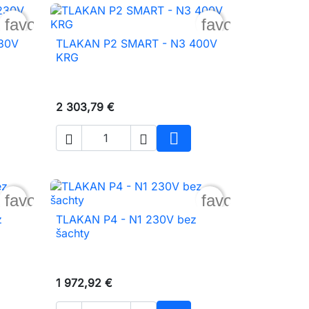
favorite_border
favorite_borde
30V
TLAKAN P2 SMART - N3 400V

Rýchly náhľad
KRG
2 303,79 €



iť do košíka
Vložiť do košíka
favorite_border
favorite_borde
z
TLAKAN P4 - N1 230V bez

Rýchly náhľad
šachty
1 972,92 €