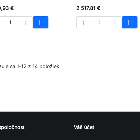
9,93 €
2 517,81 €





Vložiť do košíka
Vlož
uje sa 1-12 z 14 položiek
spoločnosť
Váš účet