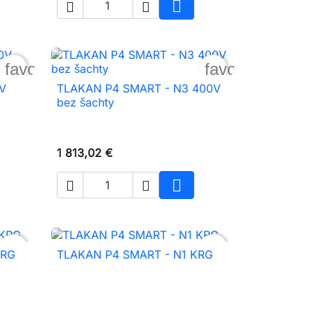



iť do košíka
Vložiť do košíka
favorite_border
favorite_borde
V
TLAKAN P4 SMART - N3 400V

Rýchly náhľad
bez šachty
1 813,02 €



iť do košíka
Vložiť do košíka
favorite_border
favorite_borde
KRG
TLAKAN P4 SMART - N1 KRG

Rýchly náhľad