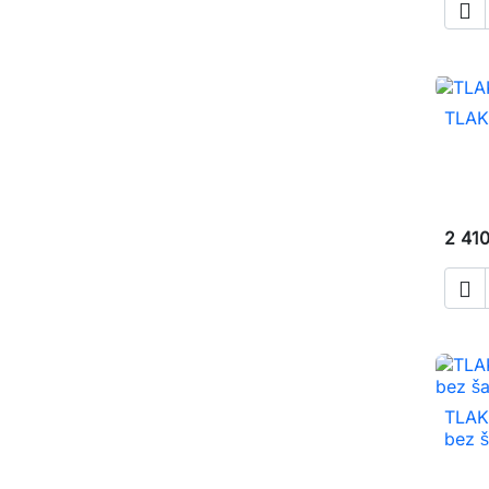

TLAK
2 41

TLAK
bez š