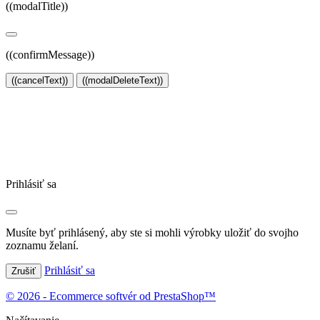
((modalTitle))
((confirmMessage))
((cancelText))
((modalDeleteText))
Vytvoriť zoznam želaní
Názov zoznamu želaní
Zrušiť
Vytvoriť zoznam želaní
Prihlásiť sa
Musíte byť prihlásený, aby ste si mohli výrobky uložiť do svojho
zoznamu želaní.
Prihlásiť sa
Zrušiť
© 2026 - Ecommerce softvér od PrestaShop™