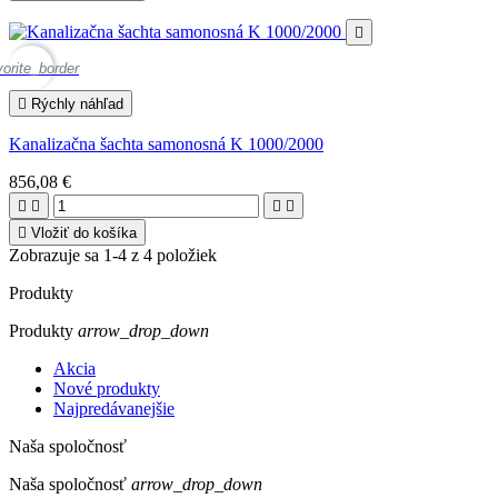

vorite_border

Rýchly náhľad
Kanalizačna šachta samonosná K 1000/2000
856,08 €





Vložiť do košíka
Zobrazuje sa 1-4 z 4 položiek
Produkty
Produkty
arrow_drop_down
Akcia
Nové produkty
Najpredávanejšie
Naša spoločnosť
Naša spoločnosť
arrow_drop_down