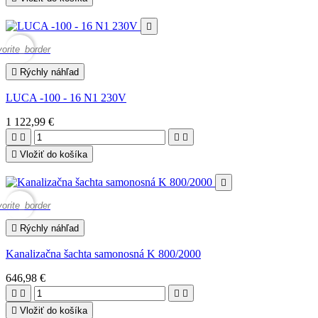

vorite_border

Rýchly náhľad
LUCA -100 - 16 N1 230V
1 122,99 €





Vložiť do košíka

vorite_border

Rýchly náhľad
Kanalizačna šachta samonosná K 800/2000
646,98 €





Vložiť do košíka