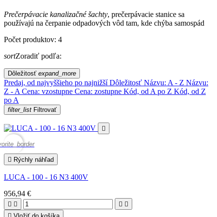
Prečerpávacie kanalizačné šachty
, prečerpávacie stanice sa
používajú na čerpanie odpadových vôd tam, kde chýba samospád
Počet produktov: 4
sort
Zoradiť podľa:
Dôležitosť
expand_more
Predaj, od najvyššieho po najnižší
Dôležitosť
Názvu: A - Z
Názvu:
Z - A
Cena: vzostupne
Cena: zostupne
Kód, od A po Z
Kód, od Z
po A
filter_list
Filtrovať

vorite_border

Rýchly náhľad
LUCA - 100 - 16 N3 400V
956,94 €





Vložiť do košíka