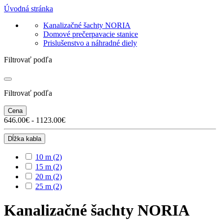
Úvodná stránka
Kanalizačné šachty NORIA
Domové prečerpavacie stanice
Prislušenstvo a náhradné diely
Filtrovať podľa
Filtrovať podľa
Cena
646.00€ - 1123.00€
Dĺžka kabla
10 m
(2)
15 m
(2)
20 m
(2)
25 m
(2)
Kanalizačné šachty NORIA